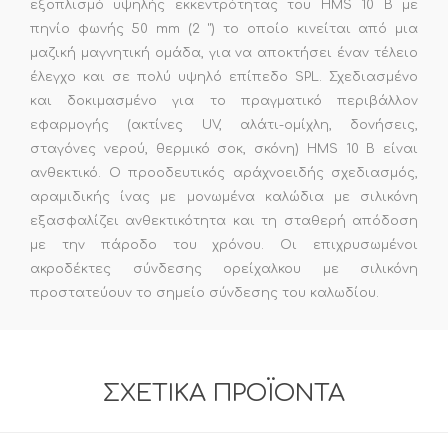
εξοπλισμό υψηλής εκκεντρότητας του HMS 10 B με
πηνίο φωνής 50 mm (2 ") το οποίο κινείται από μια
μαζική μαγνητική ομάδα, για να αποκτήσει έναν τέλειο
έλεγχο και σε πολύ υψηλό επίπεδο SPL. Σχεδιασμένο
και δοκιμασμένο για το πραγματικό περιβάλλον
εφαρμογής (ακτίνες UV, αλάτι-ομίχλη, δονήσεις,
σταγόνες νερού, θερμικό σοκ, σκόνη) HMS 10 B είναι
ανθεκτικό. Ο προοδευτικός αράχνοειδής σχεδιασμός,
αραμιδικής ίνας με μονωμένα καλώδια με σιλικόνη
εξασφαλίζει ανθεκτικότητα και τη σταθερή απόδοση
με την πάροδο του χρόνου. Οι επιχρυσωμένοι
ακροδέκτες σύνδεσης ορείχαλκου με σιλικόνη
προστατεύουν το σημείο σύνδεσης του καλωδίου.
ΣΧΕΤΙΚΆ ΠΡΟΪΌΝΤΑ