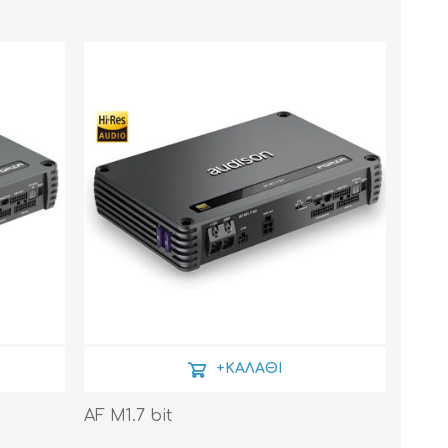
+ΚΑΛΆΘΙ
AF M1.7 bit