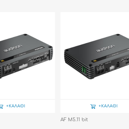
+ΚΑΛΆΘΙ
+ΚΑΛΆΘΙ
AF M5.11 bit