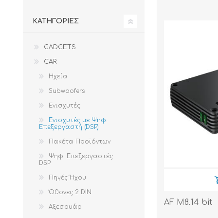
ΚΑΤΗΓΟΡΊΕΣ
GADGETS
CAR
Ηχεία
Subwoofers
Ενισχυτές
Ενισχυτές με Ψηφ.
Επεξεργαστή (DSP)
Πακέτα Προϊόντων
Ψηφ. Επεξεργαστές
DSP
Πηγές Ήχου
Όθονες 2 DIN
AF M8.14 bit
Αξεσουάρ