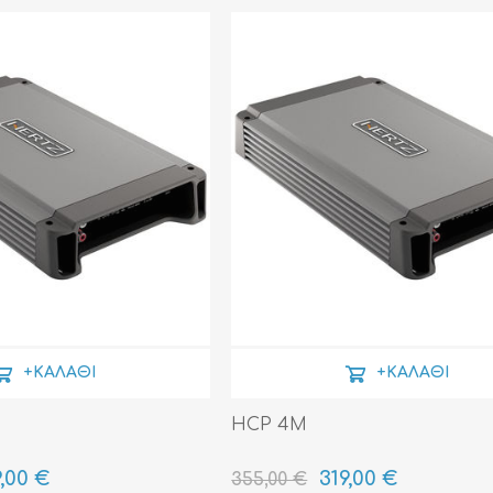
ΑΞΕΣΟΥΆΡ
LIVING PRODUCTS
+ΚΑΛΆΘΙ
+ΚΑΛΆΘΙ
HCP 4M
,00 €
319,00 €
355,00 €