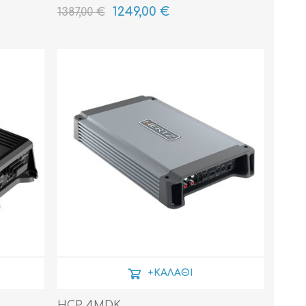
1249,00 €
1387,00 €
+ΚΑΛΆΘΙ
HCP 4MDK