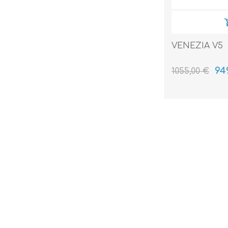
VENEZIA V5
94
1055,00 €