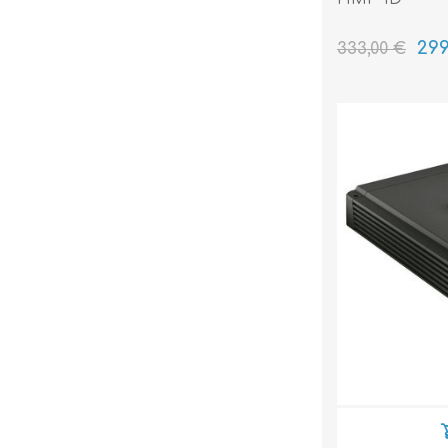
299
333,00 €