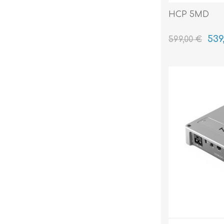
HCP 5MD
539
599,00 €