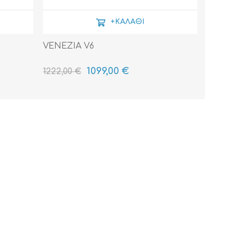
+ΚΑΛΆΘΙ
VENEZIA V6
1099,00 €
1222,00 €