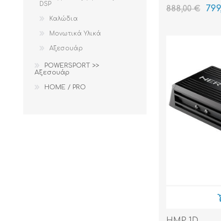
DSP
799
888,00 €
Καλώδια
Μονωτικά Υλικά
Αξεσουάρ
POWERSPORT >>
Αξεσουάρ
HOME / PRO
HMP 1D