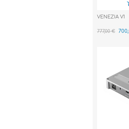
VENEZIA V1
700
777,00 €