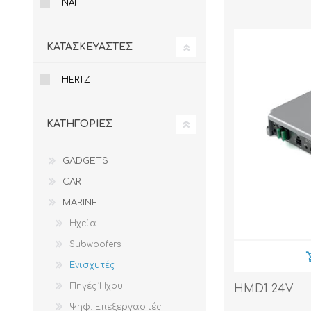
ΝΑΙ
ΚΑΤΑΣΚΕΥΑΣΤΈΣ
HERTZ
ΚΑΤΗΓΟΡΊΕΣ
GADGETS
CAR
MARINE
Ηχεία
Subwoofers
Ενισχυτές
Πηγές Ήχου
HMD1 24V
Ψηφ. Επεξεργαστές