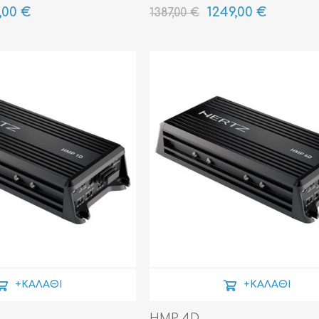
,00 €
1249,00 €
1387,00 €
+ΚΑΛΆΘΙ
+ΚΑΛΆΘΙ
HMP 4D