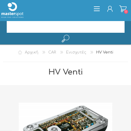
0
ΕΓΓΡΑΦΉ
Αρχική
CAR
Ενισχυτές
HV Venti
ΣΎΝΔΕΣΗ
HV Venti