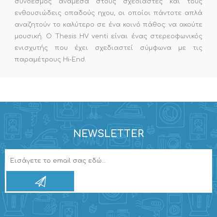
σύνδεσμος ανάμεσα στους σχεδιαστές και τους
ενθουσιώδεις οπαδούς ηχου, οι οποίοι πάντοτε απλά
αναζητούν το καλύτερο σε ένα κοινό πάθος: να ακούτε
μουσική. Ο Thesis HV venti είναι ένας στερεοφωνικός
ενισχυτής που έχει σχεδιαστεί σύμφωνα με τις
παραμέτρους Hi-End.
NEWSLETTER