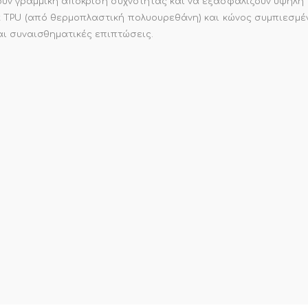
υν γραμμική απόκριση συχνότητας και να εξασφαλίζουν υψηλή 
μα TPU (από θερμοπλαστική πολυουρεθάνη) και κώνος συμπιεσμέ
αι συναισθηματικές επιπτώσεις.