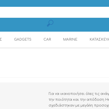
Σ
GADGETS
CAR
MARINE
ΚΑΤΑΣΚΕΥ
ΚΑΛΏΔΙΑ ΦΌΡΤΙΣΗΣ
CONNECTION
ΕΝΙΣΧΥΤΈΣ
ΕΝΙΣΧΥΤΈΣ
ΕΝΙΣΧΥΤΈΣ ΜΕ ΨΗΦ.
ΠΗΓΈΣ ΉΧΟΥ
ΡΑΔΙΌΦΩΝΑ
DYNAMAT
ΚΙΝΗΤΏΝ
ΕΠΕΞΕΡΓΑΣΤΉ (DSP)
Για να ικανοποιήσει όλες τις αν
την ποιότητα και την απόδοση He
σχεδιάστηκαν με μεγάλη προσοχ