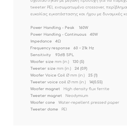
σχεδιάστηκαν με μεγάλη προσοχή για να παρέχο
tweeter PEI, ενσωματωμένο crossover, περίβλη
ευκολίας εγκατάστασης και ήχου με δυναμικές κ
Power Handling - Peak
160W
Power Handling - Continuous
40W
Impedance
4Ω
Frequency response
60 ÷ 21k Hz
Sensitivity
93dB SPL
Woofer size
mm (in.)
130 (5)
Tweeter size
mm (in.)
24 (0.9)
Woofer Voice Coil
Ø mm (in.)
25 (1)
Tweeter voice coil
Ø mm (in.)
14(0.55)
Woofer magnet
High density flux ferrite
Tweeter magnet
Neodymium
Woofer cone
Water-repellent pressed paper
Tweeter dome
PEI