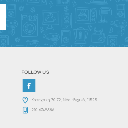
FOLLOW US
Κατεχάκη 70-72, Νέο Ψυχικό, 11525
210-6749586