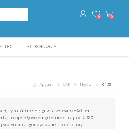
0
0
ΑΣΤΕΣ
ΕΠΙΚΟΙΝΩΝΙΑ
ΕΓΓΡΑΦΉ
ΣΎΝΔΕΣΗ
ΨΗΦ. ΕΠΕΞΕΡΓΑΣΤΈΣ
ΠΑΚΈΤΑ ΠΡΟΪΌΝΤΩΝ
ΡΑΔΙΟΡΟΛΌΓΙΑ -
CALIBER
ΨΗΦ. ΕΠΕΞΕΡΓΑΣΤΈΣ
MAC AUDIO
ΚΑΛΏΔΙΑ
ΞΥΠΝΗΤΉΡΙΑ
DSP
DSP
Αρχική
CAR
Ηχεία
X 130
άγκες εγκατάστασης, χωρίς να εγκαταλείψει
rtz, τα ομοαξονικά ηχεία αυτοκινήτου X 130
ή για να παρέχουν γραμμική απόκριση