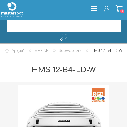
0
ΕΓΓΡΑΦΉ
Αρχική
MARINE
Subwoofers
HMS 12-B4-LD-W
ΣΎΝΔΕΣΗ
HMS 12-B4-LD-W