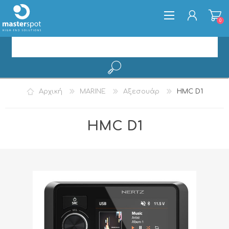
0
ΕΓΓΡΑΦΉ
Αρχική
MARINE
Αξεσουάρ
HMC D1
ΣΎΝΔΕΣΗ
HMC D1