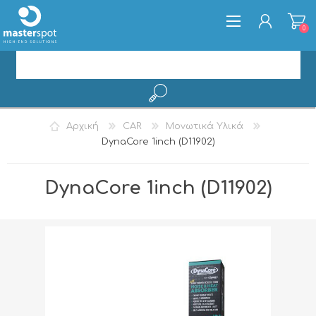
0
ΕΓΓΡΑΦΉ
Αρχική
CAR
Μονωτικά Υλικά
ΣΎΝΔΕΣΗ
DynaCore 1inch (D11902)
DynaCore 1inch (D11902)