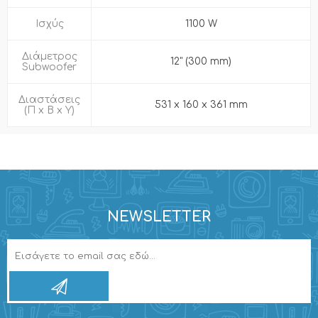
Ισχύς
1100 W
Διάμετρος
12" (300 mm)
Subwoofer
Διαστάσεις
531 x 160 x 361 mm
(Π x Β x Υ)
NEWSLETTER