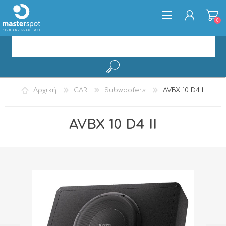
0
ΕΓΓΡΑΦΉ
Αρχική
CAR
Subwoofers
AVBX 10 D4 II
ΣΎΝΔΕΣΗ
AVBX 10 D4 II