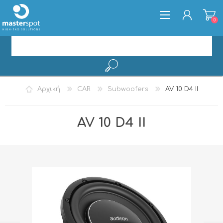
0
ΕΓΓΡΑΦΉ
Αρχική
CAR
Subwoofers
AV 10 D4 II
ΣΎΝΔΕΣΗ
AV 10 D4 II