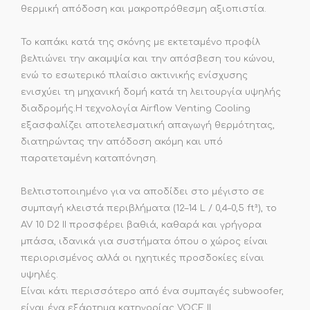
θερμική απόδοση και μακροπρόθεσμη αξιοπιστία.
Το καπάκι κατά της σκόνης με εκτεταμένο προφίλ
βελτιώνει την ακαμψία και την απόσβεση του κώνου,
ενώ το εσωτερικό πλαίσιο ακτινικής ενίσχυσης
ενισχύει τη μηχανική δομή κατά τη λειτουργία υψηλής
διαδρομής.Η τεχνολογία Airflow Venting Cooling
εξασφαλίζει αποτελεσματική απαγωγή θερμότητας,
διατηρώντας την απόδοση ακόμη και υπό
παρατεταμένη καταπόνηση.
Βελτιστοποιημένο για να αποδίδει στο μέγιστο σε
συμπαγή κλειστά περιβλήματα (12–14 L / 0,4–0,5 ft³), το
AV 10 D2 II προσφέρει βαθιά, καθαρά και γρήγορα
μπάσα, ιδανικά για συστήματα όπου ο χώρος είναι
περιορισμένος αλλά οι ηχητικές προσδοκίες είναι
υψηλές.
Είναι κάτι περισσότερο από ένα συμπαγές subwoofer,
είναι ένα εξάρτημα κατηγορίας VOCE II,