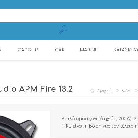
Σ
GADGETS
CAR
MARINE
ΚΑΤΑΣΚΕΥ
ΚΑΛΏΔΙΑ ΦΌΡΤΙΣΗΣ
CONNECTION
ΕΝΙΣΧΥΤΈΣ
ΕΝΙΣΧΥΤΈΣ
ΕΝΙΣΧΥΤΈΣ ΜΕ ΨΗΦ.
ΠΗΓΈΣ ΉΧΟΥ
ΡΑΔΙΌΦΩΝΑ
DYNAMAT
ΚΙΝΗΤΏΝ
ΕΠΕΞΕΡΓΑΣΤΉ (DSP)
dio APM Fire 13.2
Αρχική
CAR
Διπλό ομοαξονικό ηχείο, 200W, 13 
FIRE είναι η βάση για τον τέλειο ή