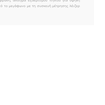
μβράνη, άνοιγμα εξαερισμού πηνίου για υψηλή
υτό το μεγάφωνο με τη συσκευή μέτρησης λέιζερ