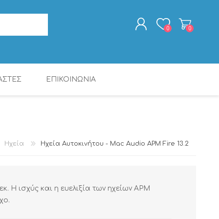
0
0
ΑΣΤΕΣ
ΕΠΙΚΟΙΝΩΝΙΑ
ΕΓΓΡΑΦΉ
ΣΎΝΔΕΣΗ
ΨΗΦ. ΕΠΕΞΕΡΓΑΣΤΈΣ
ΠΑΚΈΤΑ ΠΡΟΪΌΝΤΩΝ
ΡΑΔΙΟΡΟΛΌΓΙΑ -
CALIBER
ΨΗΦ. ΕΠΕΞΕΡΓΑΣΤΈΣ
MAC AUDIO
ΚΑΛΏΔΙΑ
ΞΥΠΝΗΤΉΡΙΑ
DSP
DSP
Ηχεία
Ηχεία Αυτοκινήτου - Mac Audio APM Fire 13.2
εκ. Η ισχύς και η ευελιξία των ηχείων APM
χο.