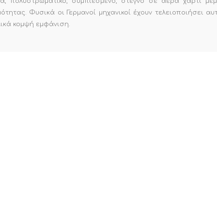
α, πολυστρωματικό, συμπιεσμένο, στεγνό σε αέρα χαρτί με
τητας. Φυσικά οι Γερμανοί μηχανικοί έχουν τελειοποιήσει α
λικά κομψή εμφάνιση.