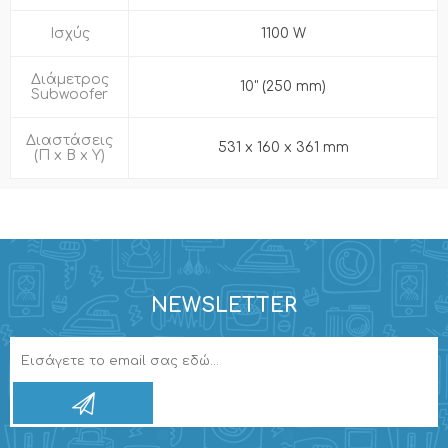
Ισχύς
1100 W
Διάμετρος
10" (250 mm)
Subwoofer
Διαστάσεις
531 x 160 x 361 mm
(Π x Β x Υ)
NEWSLETTER