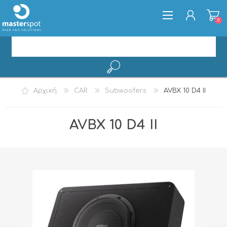
0
ΕΓΓΡΑΦΉ
Αρχική
CAR
Subwoofers
AVBX 10 D4 II
ΣΎΝΔΕΣΗ
AVBX 10 D4 II