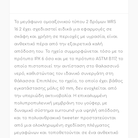
Το μεγάφωνο ομοαξονικού τύπου 2 δρόμων WRS
16.2 έχει σχεδιαστεί ειδικά για εφαρμογές σε
σκάφη και χρήση σε περιοχές με υγρασία, είναι
ανθεκτικό πέρα από την εξαιρετικά καλή
απόδοση του. Το ηχείο συμμορφώνεται τόσο με το
πρότυπο IPX 6 όσο και με το πρότυπο ASTM B117, το
οποίο πιστοποιεί την αντίσταση στο θαλασσινό
νερό, καθιστώντας τον ιδανικό συνεργάτη στη
θάλασσα. Επιπλέον, το ηχείο, το οποίο έχει βάθος
εγκατάστασης μόλις 60 mm, δεν ενοχλείται από
την υπεριώδη ακτινοβολία. Η επικαλυμμένη
πολυπροπυλενική μεμβράνη του γούφερ, με
δυναμικό σύστημα surround για υψηλή απόδοση,
και το πολυανθρακικό tweeter προστατεύονται
από μια ολοκληρωμένη σχεδίαση πλέγματος
μεγαφώνων και τοποθετούνται σε ένα ανθεκτικό