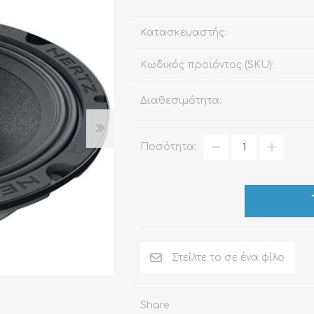
Κατασκευαστής:
Κωδικός προϊόντος (SKU):
ΑΞΕΣΟΥΆΡ
LIVING PRODUCTS
Διαθεσιμότητα:
Ποσότητα:
Share