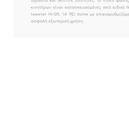
υγρασία και αντι-UV, ιδιότητες.
Το πηνίο φωνής
κινητήρων είναι κατασκευασμένες από ειδικό 
tweeter Hi-SPL 1.4 "PEI dome με επαναρυθμιζ
ασφαλή εξωτερική χρήση.