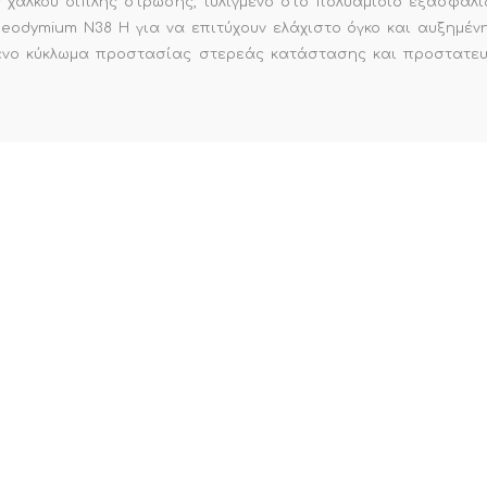
 χαλκού διπλής στρώσης, τυλιγμένο στο πολυαμίδιο εξασφαλίζ
Neodymium N38 H για να επιτύχουν ελάχιστο όγκο και αυξημέν
όμενο κύκλωμα προστασίας στερεάς κατάστασης και προστατευ