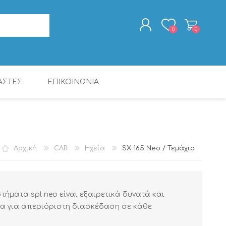
0
0
ΑΣΤΕΣ
ΕΠΙΚΟΙΝΩΝΙΑ
ΕΓΓΡΑΦΉ
ΣΎΝΔΕΣΗ
ΨΗΦ. ΕΠΕΞΕΡΓΑΣΤΈΣ
ΠΑΚΈΤΑ ΠΡΟΪΌΝΤΩΝ
ΡΑΔΙΟΡΟΛΌΓΙΑ -
CALIBER
ΨΗΦ. ΕΠΕΞΕΡΓΑΣΤΈΣ
MAC AUDIO
ΚΑΛΏΔΙΑ
ΞΥΠΝΗΤΉΡΙΑ
DSP
DSP
Αρχική
CAR
Ηχεία
SX 165 Neo / Τεμάχιο
τήματα spl neo είναι εξαιρετικά δυνατά και
ία για απεριόριστη διασκέδαση σε κάθε