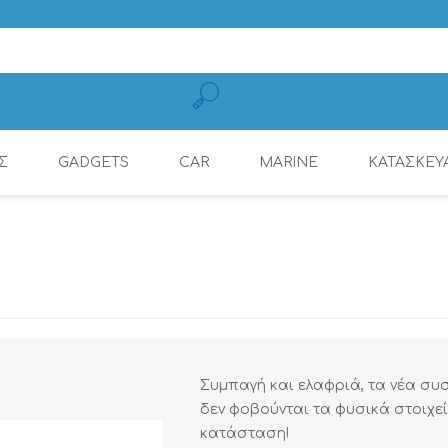
Σ
GADGETS
CAR
MARINE
ΚΑΤΑΣΚΕΥ
ΚΑΛΏΔΙΑ ΦΌΡΤΙΣΗΣ
CONNECTION
ΕΝΙΣΧΥΤΈΣ
ΕΝΙΣΧΥΤΈΣ
ΕΝΙΣΧΥΤΈΣ ΜΕ ΨΗΦ.
ΠΗΓΈΣ ΉΧΟΥ
ΡΑΔΙΌΦΩΝΑ
DYNAMAT
ΚΙΝΗΤΏΝ
ΕΠΕΞΕΡΓΑΣΤΉ (DSP)
Συμπαγή και ελαφριά, τα νέα συσ
δεν φοβούνται τα φυσικά στοιχε
κατάσταση!