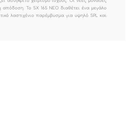
ει ασύγκριτο χειρισμό ισχύος.
Οι νέες μονάδες
η απόδοση.
Το SX 165 NEO διαθέτει ένα μεγάλο
τικό λαστιχένιο παρέμβυσμα για υψηλό SPL και