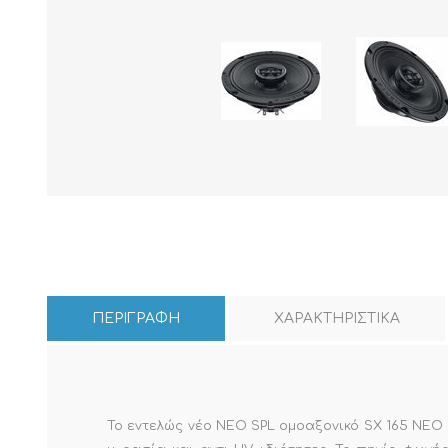
ΠΕΡΙΓΡΑΦΗ
ΧΑΡΑΚΤΗΡΙΣΤΙΚΑ
Το εντελώς νέο NEO SPL ομοαξονικό SX 165 NEO 