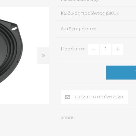
Κωδικός προϊόντος (SKU):
ΑΞΕΣΟΥΆΡ
LIVING PRODUCTS
Διαθεσιμότητα:
Ποσότητα:
Share