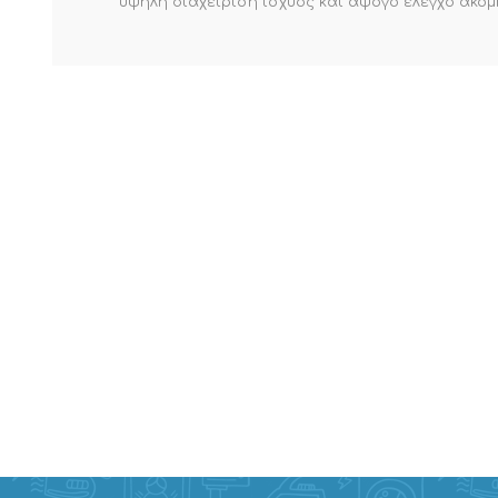
υψηλή διαχείριση ισχύος και άψογο έλεγχο ακόμ