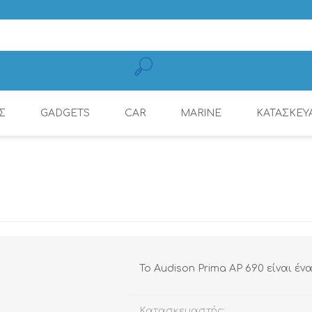
Σ
GADGETS
CAR
MARINE
ΚΑΤΑΣΚΕΥ
ΚΑΛΏΔΙΑ ΦΌΡΤΙΣΗΣ
CONNECTION
ΕΝΙΣΧΥΤΈΣ
ΕΝΙΣΧΥΤΈΣ
ΕΝΙΣΧΥΤΈΣ ΜΕ ΨΗΦ.
ΠΗΓΈΣ ΉΧΟΥ
ΡΑΔΙΌΦΩΝΑ
DYNAMAT
ΚΙΝΗΤΏΝ
ΕΠΕΞΕΡΓΑΣΤΉ (DSP)
Το Audison Prima AP 690 είναι έν
Κατασκευαστής: