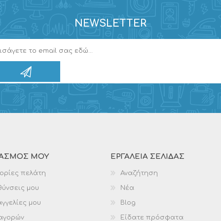
NEWSLETTER
ΙΑΣΜΌΣ ΜΟΥ
ΕΡΓΑΛΕΊΑ ΣΕΛΊΔΑΣ
ορίες πελάτη
Αναζήτηση
θύνσεις μου
Νέα
γγελίες μου
Blog
 αγορών
Είδατε πρόσφατα