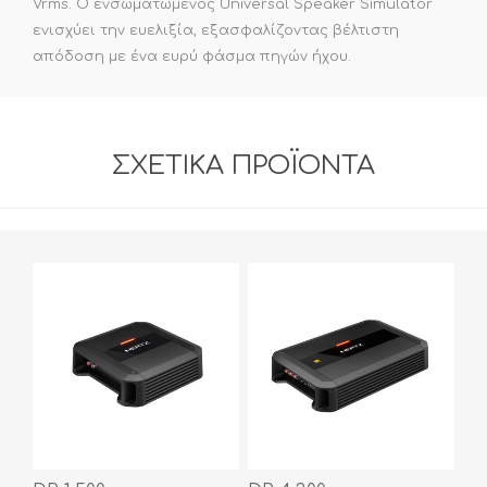
Vrms. Ο ενσωματωμένος Universal Speaker Simulator
ενισχύει την ευελιξία, εξασφαλίζοντας βέλτιστη
απόδοση με ένα ευρύ φάσμα πηγών ήχου.
ΣΧΕΤΙΚΆ ΠΡΟΪΌΝΤΑ