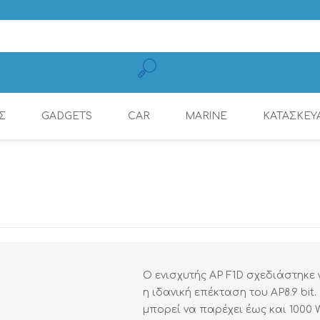
Σ
GADGETS
CAR
MARINE
ΚΑΤΑΣΚΕΥ
ΚΑΛΏΔΙΑ ΦΌΡΤΙΣΗΣ
CONNECTION
ΕΝΙΣΧΥΤΈΣ
ΕΝΙΣΧΥΤΈΣ
ΕΝΙΣΧΥΤΈΣ ΜΕ ΨΗΦ.
ΠΗΓΈΣ ΉΧΟΥ
ΡΑΔΙΌΦΩΝΑ
DYNAMAT
ΚΙΝΗΤΏΝ
ΕΠΕΞΕΡΓΑΣΤΉ (DSP)
Ο ενισχυτής AP F1D σχεδιάστηκε 
η ιδανική επέκταση του AP8.9 bit
μπορεί να παρέχει έως και 1000