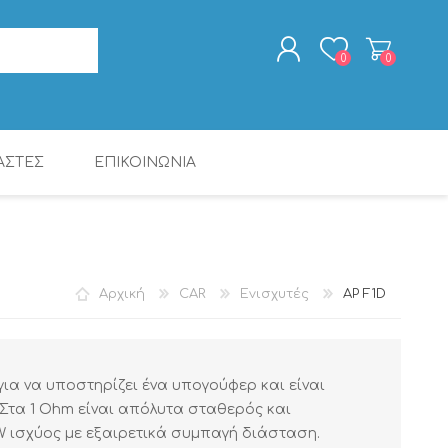
0
0
ΑΣΤΕΣ
ΕΠΙΚΟΙΝΩΝΙΑ
ΕΓΓΡΑΦΉ
ΣΎΝΔΕΣΗ
ΨΗΦ. ΕΠΕΞΕΡΓΑΣΤΈΣ
ΠΑΚΈΤΑ ΠΡΟΪΌΝΤΩΝ
ΡΑΔΙΟΡΟΛΌΓΙΑ -
CALIBER
ΨΗΦ. ΕΠΕΞΕΡΓΑΣΤΈΣ
MAC AUDIO
ΚΑΛΏΔΙΑ
ΞΥΠΝΗΤΉΡΙΑ
DSP
DSP
Αρχική
CAR
Ενισχυτές
AP F1D
για να υποστηρίζει ένα υπογούφερ και είναι
. Στα 1 Ohm είναι απόλυτα σταθερός και
 W ισχύος με εξαιρετικά συμπαγή διάσταση.